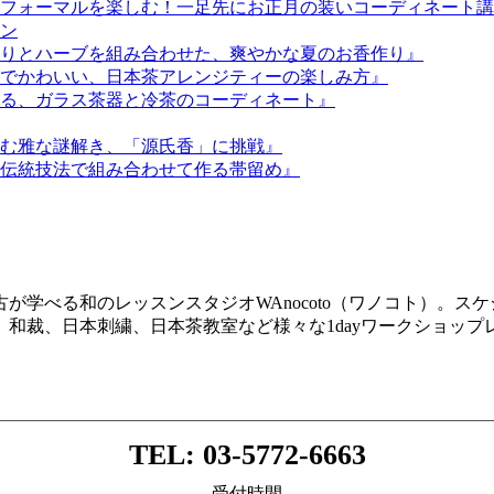
フォーマルを楽しむ！一足先にお正月の装いコーディネート講
ン
りとハーブを組み合わせた、爽やかな夏のお香作り』
でかわいい、日本茶アレンジティーの楽しみ方』
る、ガラス茶器と冷茶のコーディネート』
む雅な謎解き、「源氏香」に挑戦』
伝統技法で組み合わせて作る帯留め』
が学べる和のレッスンスタジオWAnocoto（ワノコト）。ス
和裁、日本刺繍、日本茶教室など様々な1dayワークショッ
TEL: 03-5772-6663
受付時間