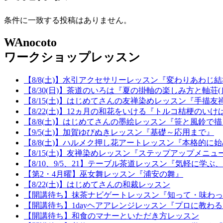
条件に一致する投稿はありません。
WAnocoto
ワークショップレッスン
【8/8(土)】水引アクセサリーレッスン『変わりあわじ
【8/30(日)】茶道のいろは『夏の掛軸の楽しみ方と軸荘
【8/15(土)】はじめてさんの友禅染めレッスン『手描
【8/22(土)】12ヵ月の和花をいける『トルコ桔梗のいけ
【8/8(土)】はじめてさんの墨絵レッスン『笹と風鈴で
【9/5(土)】加賀ゆびぬきレッスン『基礎～応用まで』
【8/8(土)】ハルメク押し花アートレッスン『本格的に
【8/15(土)】友禅染めレッスン『ステップアップメニュー
【8/10、9/5、21】テーブル茶道レッスン『気軽に学
【第2・4月曜】巫女舞レッスン『浦安の舞』
【8/22(土)】はじめてさんの和裁レッスン
【開講待ち】抹茶ナビゲートレッスン『知って・味わっ
【開講待ち】1dayヘアアレンジレッスン『プロに教わ
【開講待ち】和食のマナーといただき方レッスン