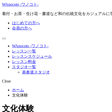
WAnocoto -ワノコト-
着付・お茶・生け花・書道など和の伝統文化をカジュアルに
はじめての方へ
会員の方へ
WAnocoto -ワノコト-
レッスン一覧
レッスンスケジュール
レッスン料金
スタジオ一覧
表参道スタジオ
Close
ホーム
文化体験
文化体験