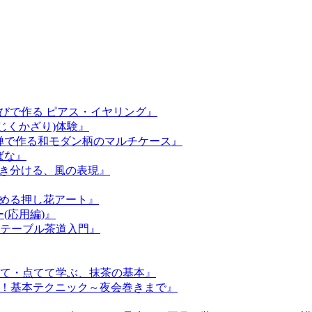
結びで作る ピアス・イヤリング』
(じくかざり)体験』
友禅で作る和モダン柄のマルチケース』
ばな』
描き分ける、風の表現』
始める押し花アート』
(応用編)』
ぶ、テーブル茶道入門』
て・点てて学ぶ、抹茶の基本』
る！基本テクニック～夜会巻きまで』