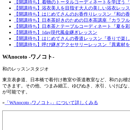
【開講待ち】着物のトータルコーディネートを学ぼう『
【開講待ち】浴衣美人を目指す大人の美しい浴衣レッス
【開講待ち】はじめてさんのお香作りレッスン『和の香
【開講待ち】日本茶好きのための日本茶講座『カラフル
【開講待ち】日本茶とテーブルコーディネート『夏を彩
【開講待ち】1day現代風金継ぎレッスン
【開講待ち】はじめてさんの香道レッスン『香りで楽し
【開講待ち】呼び継ぎアクセサリーレッスン『異素材を
WAnocoto -ワノコト-
和のレッスンスタジオ
東京表参道、日本橋で着付け教室や茶道教室など、和のお稽古
できます。その他、つまみ細工、ゆびぬき、水引、いけばな、
が可能です。
»
「WAnocoto -ワノコト-」について詳しくみる