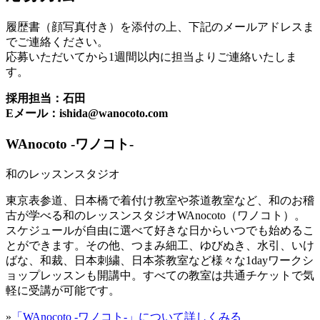
履歴書（顔写真付き）を添付の上、下記のメールアドレスま
でご連絡ください。
応募いただいてから1週間以内に担当よりご連絡いたしま
す。
採用担当：石田
Eメール：ishida@wanocoto.com
WAnocoto -ワノコト-
和のレッスンスタジオ
東京表参道、日本橋で着付け教室や茶道教室など、和のお稽
古が学べる和のレッスンスタジオWAnocoto（ワノコト）。
スケジュールが自由に選べて好きな日からいつでも始めるこ
とができます。その他、つまみ細工、ゆびぬき、水引、いけ
ばな、和裁、日本刺繍、日本茶教室など様々な1dayワークシ
ョップレッスンも開講中。すべての教室は共通チケットで気
軽に受講が可能です。
»
「WAnocoto -ワノコト-」について詳しくみる