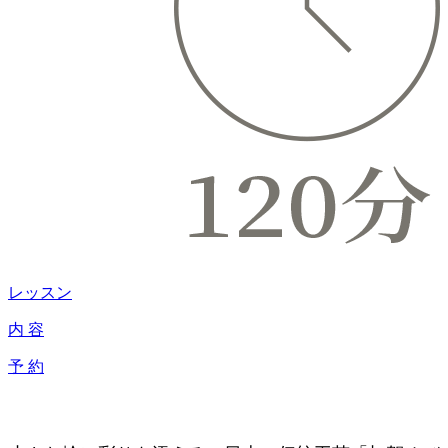
レッスン
内 容
予 約