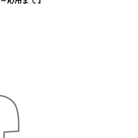
礎～応用まで』