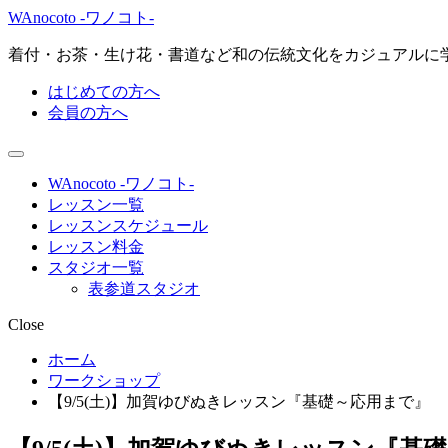
WAnocoto -ワノコト-
着付・お茶・生け花・書道など和の伝統文化をカジュアルに
はじめての方へ
会員の方へ
WAnocoto -ワノコト-
レッスン一覧
レッスンスケジュール
レッスン料金
スタジオ一覧
表参道スタジオ
Close
ホーム
ワークショップ
【9/5(土)】加賀ゆびぬきレッスン『基礎～応用まで』