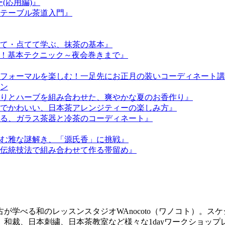
(応用編)』
ぶ、テーブル茶道入門』
て・点てて学ぶ、抹茶の基本』
る！基本テクニック～夜会巻きまで』
フォーマルを楽しむ！一足先にお正月の装いコーディネート講
ン
りとハーブを組み合わせた、爽やかな夏のお香作り』
でかわいい、日本茶アレンジティーの楽しみ方』
る、ガラス茶器と冷茶のコーディネート』
む雅な謎解き、「源氏香」に挑戦』
伝統技法で組み合わせて作る帯留め』
が学べる和のレッスンスタジオWAnocoto（ワノコト）。ス
和裁、日本刺繍、日本茶教室など様々な1dayワークショッ