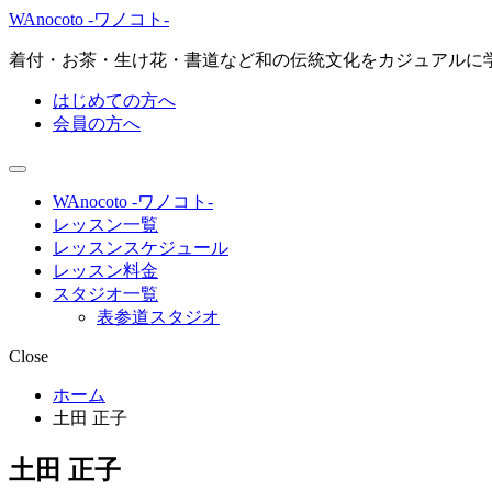
WAnocoto -ワノコト-
着付・お茶・生け花・書道など和の伝統文化をカジュアルに
はじめての方へ
会員の方へ
WAnocoto -ワノコト-
レッスン一覧
レッスンスケジュール
レッスン料金
スタジオ一覧
表参道スタジオ
Close
ホーム
土田 正子
土田 正子