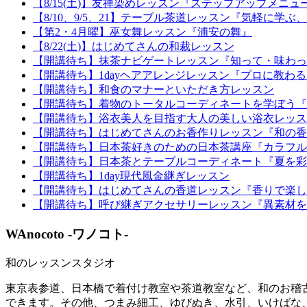
【8/15(土)】友禅染めレッスン『ステップアップメニュー
【8/10、9/5、21】テーブル茶道レッスン『気軽に学
【第2・4月曜】巫女舞レッスン『浦安の舞』
【8/22(土)】はじめてさんの和裁レッスン
【開講待ち】抹茶ナビゲートレッスン『知って・味わっ
【開講待ち】1dayヘアアレンジレッスン『プロに教わ
【開講待ち】和食のマナーといただき方レッスン
【開講待ち】着物のトータルコーディネートを学ぼう『
【開講待ち】浴衣美人を目指す大人の美しい浴衣レッス
【開講待ち】はじめてさんのお香作りレッスン『和の香
【開講待ち】日本茶好きのための日本茶講座『カラフル
【開講待ち】日本茶とテーブルコーディネート『夏を彩
【開講待ち】1day現代風金継ぎレッスン
【開講待ち】はじめてさんの香道レッスン『香りで楽し
【開講待ち】呼び継ぎアクセサリーレッスン『異素材を
WAnocoto -ワノコト-
和のレッスンスタジオ
東京表参道、日本橋で着付け教室や茶道教室など、和のお稽古
できます。その他、つまみ細工、ゆびぬき、水引、いけばな、