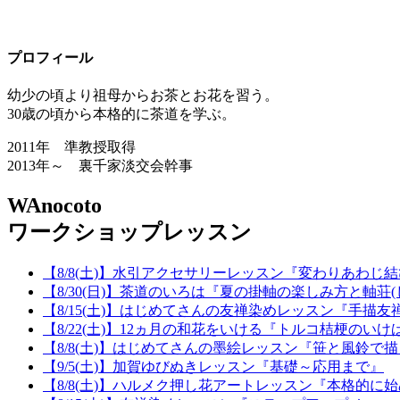
プロフィール
幼少の頃より祖母からお茶とお花を習う。
30歳の頃から本格的に茶道を学ぶ。
2011年 準教授取得
2013年～ 裏千家淡交会幹事
WAnocoto
ワークショップレッスン
【8/8(土)】水引アクセサリーレッスン『変わりあわじ
【8/30(日)】茶道のいろは『夏の掛軸の楽しみ方と軸荘
【8/15(土)】はじめてさんの友禅染めレッスン『手描
【8/22(土)】12ヵ月の和花をいける『トルコ桔梗のいけ
【8/8(土)】はじめてさんの墨絵レッスン『笹と風鈴で
【9/5(土)】加賀ゆびぬきレッスン『基礎～応用まで』
【8/8(土)】ハルメク押し花アートレッスン『本格的に