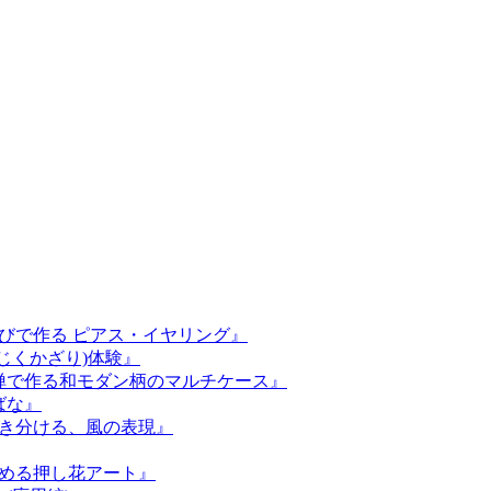
結びで作る ピアス・イヤリング』
(じくかざり)体験』
友禅で作る和モダン柄のマルチケース』
ばな』
描き分ける、風の表現』
始める押し花アート』