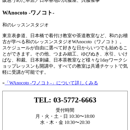
阪急うめだ本店／日本各地の呉服屋、呉服催事
WAnocoto -ワノコト-
和のレッスンスタジオ
東京表参道、日本橋で着付け教室や茶道教室など、和のお稽
古が学べる和のレッスンスタジオWAnocoto（ワノコト）。
スケジュールが自由に選べて好きな日からいつでも始めるこ
とができます。その他、つまみ細工、ゆびぬき、水引、いけ
ばな、和裁、日本刺繍、日本茶教室など様々な1dayワークシ
ョップレッスンも開講中。すべての教室は共通チケットで気
軽に受講が可能です。
»
「WAnocoto -ワノコト-」について詳しくみる
TEL: 03-5772-6663
受付時間
月・火・土・日 10:30〜18:00
水・木・金 10:30〜20:30