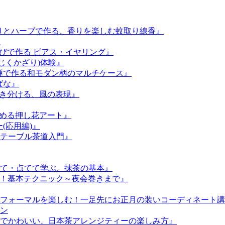
の香りとハーブで作る、香りを楽しむ蚊取り線香』
』
結びで作る ピアス・イヤリング』
(じくかざり)体験』
友禅で作る和モダン柄のマルチケース』
ばな』
描き分ける、風の表現』
始める押し花アート』
(応用編)』
ぶ、テーブル茶道入門』
て・点てて学ぶ、抹茶の基本』
る！基本テクニック～夜会巻きまで』
フォーマルを楽しむ！一足先にお正月の装いコーディネート講
ン
でかわいい、日本茶アレンジティーの楽しみ方』