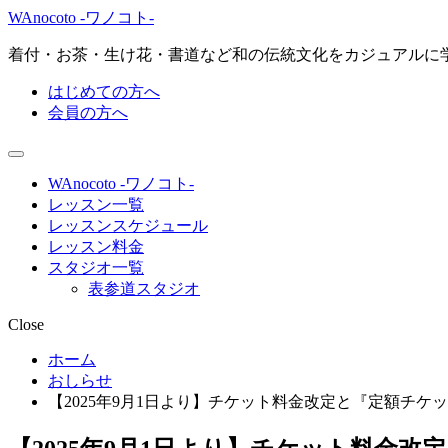
WAnocoto -ワノコト-
着付・お茶・生け花・書道など和の伝統文化をカジュアルに
はじめての方へ
会員の方へ
WAnocoto -ワノコト-
レッスン一覧
レッスンスケジュール
レッスン料金
スタジオ一覧
表参道スタジオ
Close
ホーム
おしらせ
【2025年9月1日より】チケット料金改定と『定額チ