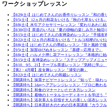
ワークショップレッスン
【8/29(土)】はじめてさんのお香作りレッスン『和
【9/5(土)】 12ヵ月の和花をいける『秋の七草をいける
【8/8(土)】水引アクセサリーレッスン『変わりあわじ
【8/30(日)】茶道のいろは『夏の掛軸の楽しみ方と軸荘
【8/15(土)】はじめてさんの友禅染めレッスン『手描
【8/22(土)】12ヵ月の和花をいける『トルコ桔梗のいけ
【8/8(土)】はじめてさんの墨絵レッスン『笹と風鈴で
【9/5(土)】加賀ゆびぬきレッスン『基礎～応用まで』
【8/8(土)】ハルメク押し花アートレッスン『本格的に
【8/15(土)】友禅染めレッスン『ステップアップメニュー
【8/10、9/5、21】テーブル茶道レッスン『気軽に学
【第2・4月曜】巫女舞レッスン『浦安の舞』
【8/22(土)】はじめてさんの和裁レッスン
【開講待ち】抹茶ナビゲートレッスン『知って・味わっ
【開講待ち】1dayヘアアレンジレッスン『プロに教わ
【開講待ち】和食のマナーといただき方レッスン
【開講待ち】着物のトータルコーディネートを学ぼう『
【開講待ち】浴衣美人を目指す大人の美しい浴衣レッス
【開講待ち】日本茶好きのための日本茶講座『カラフル