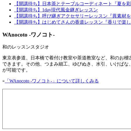
【開講待ち】日本茶とテーブルコーディネート『夏を彩
【開講待ち】1day現代風金継ぎレッスン
【開講待ち】呼び継ぎアクセサリーレッスン『異素材を
【開講待ち】はじめてさんの香道レッスン『香りで楽し
WAnocoto -ワノコト-
和のレッスンスタジオ
東京表参道、日本橋で着付け教室や茶道教室など、和のお稽古
できます。その他、つまみ細工、ゆびぬき、水引、いけばな、
が可能です。
»
「WAnocoto -ワノコト-」について詳しくみる