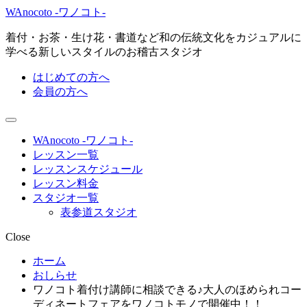
WAnocoto -ワノコト-
着付・お茶・生け花・書道など和の伝統文化をカジュアルに
学べる新しいスタイルのお稽古スタジオ
はじめての方へ
会員の方へ
WAnocoto -ワノコト-
レッスン一覧
レッスンスケジュール
レッスン料金
スタジオ一覧
表参道スタジオ
Close
ホーム
おしらせ
ワノコト着付け講師に相談できる♪大人のほめられコー
ディネートフェアをワノコトモノで開催中！！