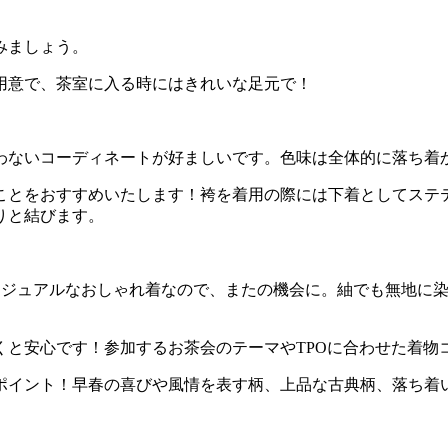
みましょう。
用意で、茶室に入る時にはきれいな足元で！
わないコーディネートが好ましいです。色味は全体的に落ち着
ことをおすすめいたします！袴を着用の際には下着としてステ
りと結びます。
カジュアルなおしゃれ着なので、またの機会に。紬でも無地に
と安心です！参加するお茶会のテーマやTPOに合わせた着物
ポイント！早春の喜びや風情を表す柄、上品な古典柄、落ち着