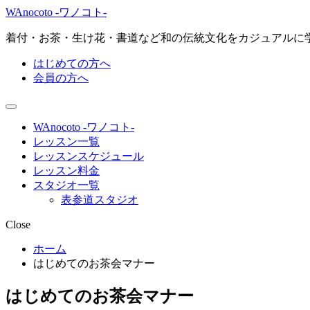
WAnocoto -ワノコト-
着付・お茶・生け花・書道など和の伝統文化をカジュアルに
はじめての方へ
会員の方へ
WAnocoto -ワノコト-
レッスン一覧
レッスンスケジュール
レッスン料金
スタジオ一覧
表参道スタジオ
Close
ホーム
はじめてのお茶会マナー
はじめてのお茶会マナー