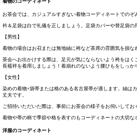
着物のコーディネート
お茶会では、カジュアルすぎない着物コーディネートでのぞ
衿＆足袋は白で礼儀を正しましょう。足袋カバーや替足袋の
【男性】
着物の場合はお召または無地紬に袴など茶席の雰囲気を損な
茶会へお出かけする際は、足元が気にならないよう袴をはく
長襦袢を着用しましょう！着崩れのないよう腰ひもをしっか
【女性】
染めの着物×袋帯または格のある名古屋帯が適します。紬は
丈夫です。
ご招待いただいた際は、事前にお茶会の様子をお伺いしておく
着物や帯の柄で季節や格を表すのもコーディネートの大切な
洋服のコーディネート