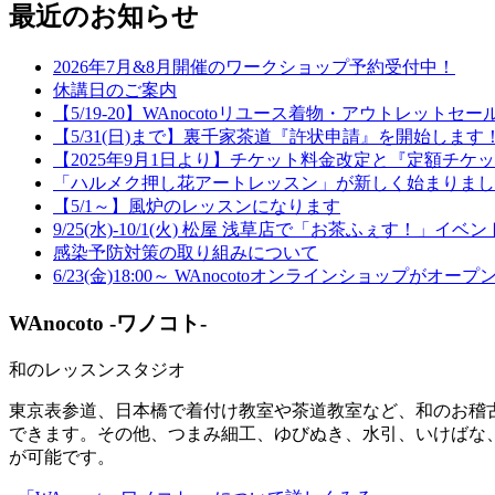
最近のお知らせ
2026年7月&8月開催のワークショップ予約受付中！
休講日のご案内
【5/19-20】WAnocotoリユース着物・アウトレットセー
【5/31(日)まで】裏千家茶道『許状申請』を開始します
【2025年9月1日より】チケット料金改定と『定額チ
「ハルメク押し花アートレッスン」が新しく始まりまし
【5/1～】風炉のレッスンになります
9/25(水)-10/1(火) 松屋 浅草店で「お茶ふぇす！」イ
感染予防対策の取り組みについて
6/23(金)18:00～ WAnocotoオンラインショップがオー
WAnocoto -ワノコト-
和のレッスンスタジオ
東京表参道、日本橋で着付け教室や茶道教室など、和のお稽古
できます。その他、つまみ細工、ゆびぬき、水引、いけばな、
が可能です。