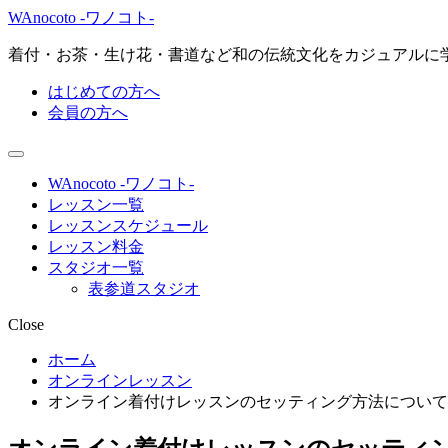
WAnocoto -ワノコト-
着付・お茶・生け花・書道など和の伝統文化をカジュアルに
はじめての方へ
会員の方へ
WAnocoto -ワノコト-
レッスン一覧
レッスンスケジュール
レッスン料金
スタジオ一覧
表参道スタジオ
Close
ホーム
オンラインレッスン
オンライン着付けレッスンのセッティング方法について