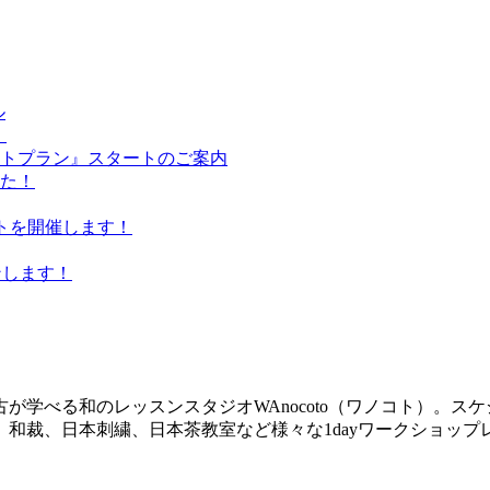
ル
！
ケットプラン』スタートのご案内
た！
ベントを開催します！
プンします！
が学べる和のレッスンスタジオWAnocoto（ワノコト）。ス
和裁、日本刺繍、日本茶教室など様々な1dayワークショッ