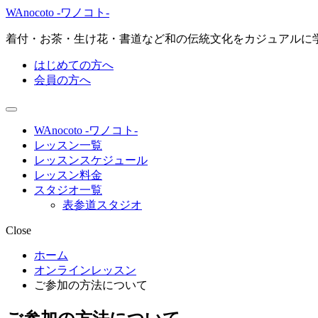
WAnocoto -ワノコト-
着付・お茶・生け花・書道など和の伝統文化をカジュアルに
はじめての方へ
会員の方へ
WAnocoto -ワノコト-
レッスン一覧
レッスンスケジュール
レッスン料金
スタジオ一覧
表参道スタジオ
Close
ホーム
オンラインレッスン
ご参加の方法について