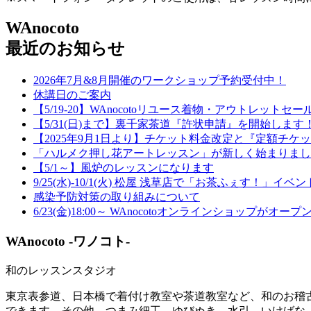
WAnocoto
最近のお知らせ
2026年7月&8月開催のワークショップ予約受付中！
休講日のご案内
【5/19-20】WAnocotoリユース着物・アウトレットセー
【5/31(日)まで】裏千家茶道『許状申請』を開始します
【2025年9月1日より】チケット料金改定と『定額チ
「ハルメク押し花アートレッスン」が新しく始まりまし
【5/1～】風炉のレッスンになります
9/25(水)-10/1(火) 松屋 浅草店で「お茶ふぇす！」イ
感染予防対策の取り組みについて
6/23(金)18:00～ WAnocotoオンラインショップがオー
WAnocoto -ワノコト-
和のレッスンスタジオ
東京表参道、日本橋で着付け教室や茶道教室など、和のお稽古
できます。その他、つまみ細工、ゆびぬき、水引、いけばな、