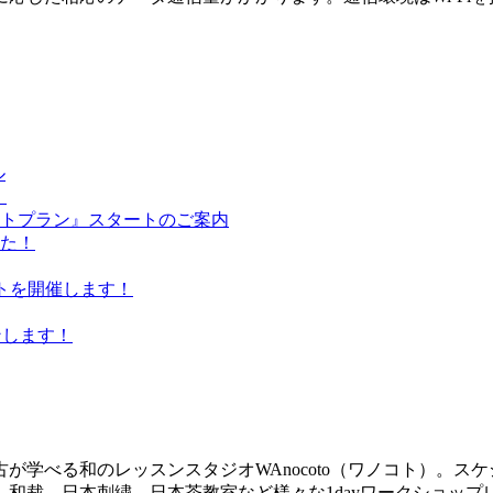
ル
！
ケットプラン』スタートのご案内
た！
ベントを開催します！
プンします！
が学べる和のレッスンスタジオWAnocoto（ワノコト）。ス
和裁、日本刺繍、日本茶教室など様々な1dayワークショッ