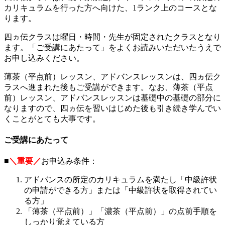
カリキュラムを行った方へ向けた、1ランク上のコースとな
ります。
四ヵ伝クラスは曜日・時間・先生が固定されたクラスとなり
ます。「ご受講にあたって」をよくお読みいただいたうえで
お申し込みください。
薄茶（平点前）レッスン、アドバンスレッスンは、四ヵ伝ク
ラスへ進まれた後もご受講ができます。なお、薄茶（平点
前）レッスン、アドバンスレッスンは基礎中の基礎の部分に
なりますので、四ヵ伝を習いはじめた後も引き続き学んでい
くことがとても大事です。
ご受講にあたって
■
＼重要／
お申込み条件：
アドバンスの所定のカリキュラムを満たし「中級許状
の申請ができる方」または「中級許状を取得されてい
る方」
「薄茶（平点前）」「濃茶（平点前）」の点前手順を
しっかり覚えている方