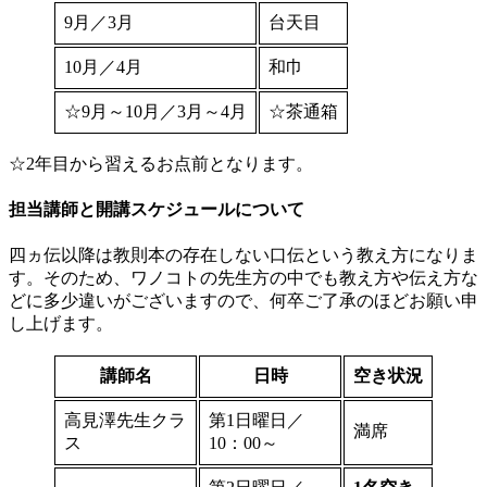
9月／3月
台天目
10月／4月
和巾
☆9月～10月／3月～4月
☆茶通箱
☆2年目から習えるお点前となります。
担当講師と開講スケジュールについて
四ヵ伝以降は教則本の存在しない口伝という教え方になりま
す。そのため、ワノコトの先生方の中でも教え方や伝え方な
どに多少違いがございますので、何卒ご了承のほどお願い申
し上げます。
講師名
日時
空き状況
高見澤先生クラ
第1日曜日／
満席
ス
10：00～