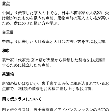
盆点
中国より伝来した茶入の中でも、日本の将軍家や大名家に受
け継がれたものを扱うお点前。唐物点前の茶入より格が高い
ため、盆にのせた扱い方を学ぶ。
台天目
中国より伝来した天目茶碗と天目台の扱い方を学ぶお点前。
和巾
裏千家11代家元 玄々斎が天皇から拝領した裂地をお披露目
するために確立したお点前。
茶通箱
唐物の扱いはないが、裏千家で四ヵ伝に組み込まれているお
点前で、2種類の濃茶をお客様に差し上げるお点前。
四ヵ伝クラスについて
四ヵ伝クラスは、裏千家茶道／アドバンスレッスンの所定の