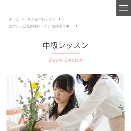
ホーム
和の基本レッスン
WAnocoto -ワノコト-
池坊いけばな体験レッスン 随時受付中！
レッスン一覧
中級レッスン
レッスンスケジュール
レッスン料金
Basic Lesson
スタジオ一覧
表参道スタジオ
Close